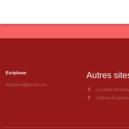
Ecriplume
Autres site
ecriplume@gmail.com
Le Jardin d'Écrip
Editions Écriplum