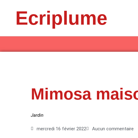
Aller
Ecriplume
au
contenu
Mimosa mais
Jardin
mercredi 16 février 2022
Aucun commentaire