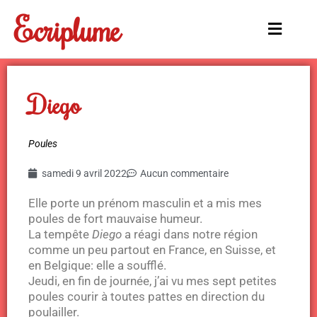
Aller
Ecriplume
au
Main
contenu
Menu
Diego
Poules
samedi 9 avril 2022
Aucun commentaire
Elle porte un prénom masculin et a mis mes
poules de fort mauvaise humeur.
La tempête
Diego
a réagi dans notre région
comme un peu partout en France, en Suisse, et
en Belgique: elle a soufflé.
Jeudi, en fin de journée, j’ai vu mes sept petites
poules courir à toutes pattes en direction du
poulailler.