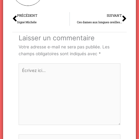
Précédent
Sui
PRÉCÉDENT
SUIVANT
Signé Michèle
Ces dames aux longues oreilles…
Laisser un commentaire
Votre adresse e-mail ne sera pas publiée.
Les
champs obligatoires sont indiqués avec
*
Écrivez
ici…
Nom*