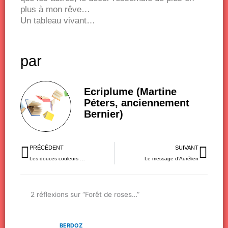
plus à mon rêve…
Un tableau vivant…
par
Ecriplume (Martine
Péters, anciennement
Bernier)
Précédent
Sui
PRÉCÉDENT
SUIVANT
Les douces couleurs …
Le message d’Aurélien
2 réflexions sur “Forêt de roses…”
BERDOZ