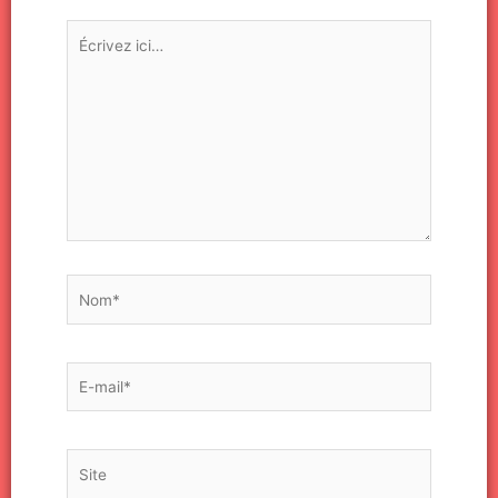
Écrivez
ici…
Nom*
E-
mail*
Site