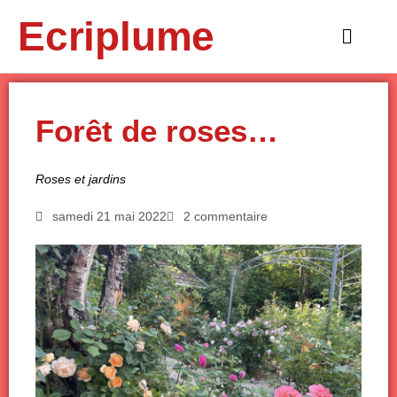
Aller
Ecriplume
au
Main
contenu
Menu
Forêt de roses…
Roses et jardins
samedi 21 mai 2022
2 commentaire