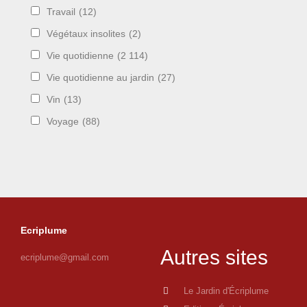
Travail
(12)
Végétaux insolites
(2)
Vie quotidienne
(2 114)
Vie quotidienne au jardin
(27)
Vin
(13)
Voyage
(88)
Ecriplume
Autres sites
ecriplume@gmail.com
Le Jardin d'Écriplume