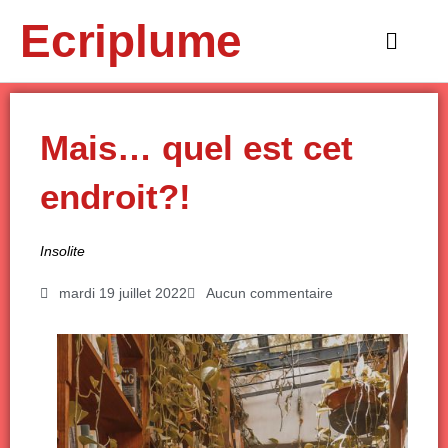
Aller
Ecriplume
au
Main
contenu
Menu
Mais… quel est cet
endroit?!
Insolite
mardi 19 juillet 2022
Aucun commentaire