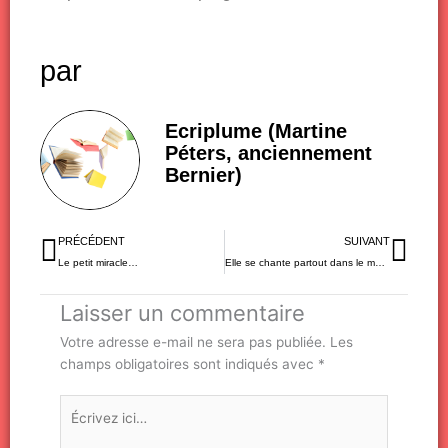
par
Ecriplume (Martine
Péters, anciennement
Bernier)
Précédent
Sui
PRÉCÉDENT
SUIVANT
Le petit miracle…
Elle se chante partout dans le monde…
Laisser un commentaire
Votre adresse e-mail ne sera pas publiée.
Les
champs obligatoires sont indiqués avec
*
Écrivez
ici…