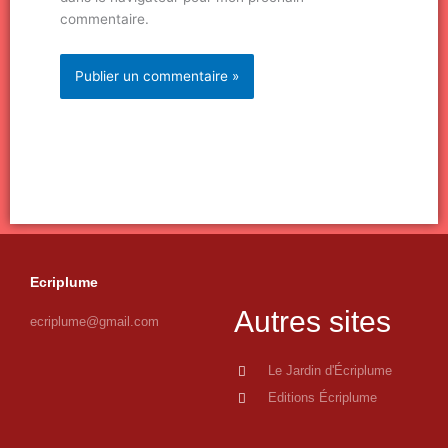
commentaire.
Ecriplume
Autres sites
ecriplume@gmail.com
Le Jardin d'Écriplume
Editions Écriplume