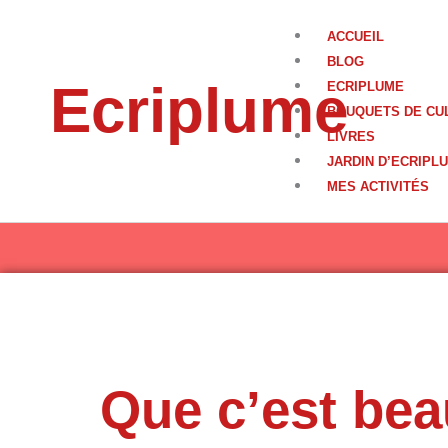
Aller
au
ACCUEIL
contenu
BLOG
Ecriplume
ECRIPLUME
BOUQUETS DE CU
LIVRES
JARDIN D’ECRIPL
MES ACTIVITÉS
Que c’est be