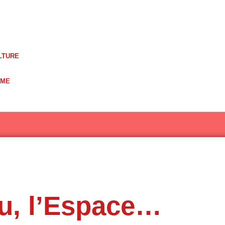
LTURE
UME
au, l’Espace…