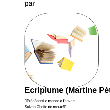
par
Ecriplume (Martine Pé
Précédent
Suivant
Précédent
Le monde à l’envers…
Suivant
Cheffe de meute!