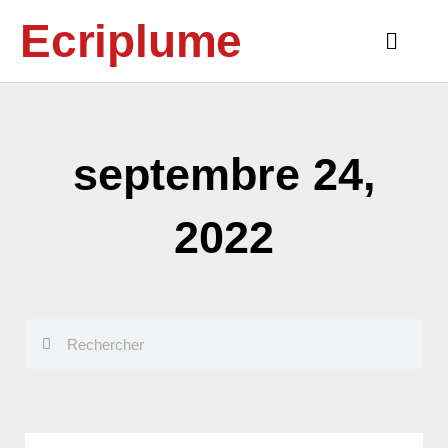
Aller
Ecriplume
au
Main
contenu
Menu
septembre 24,
2022
Rechercher
Rechercher