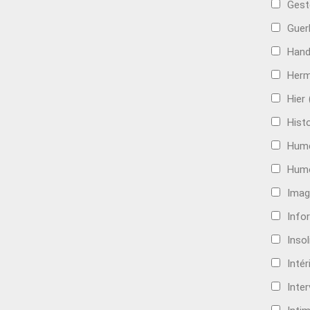
Gest
Guer
Hand
Her
Hier
Histo
Hum
Hum
Imag
Info
Insol
Intér
Inte