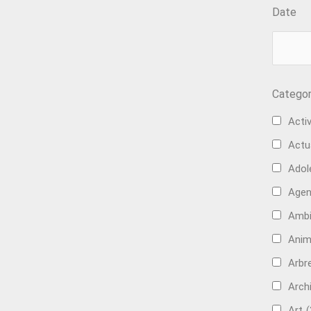
Date
Categor
Activ
Actu
Adol
Age
Ambi
Anim
Arbre
Arch
Art
(