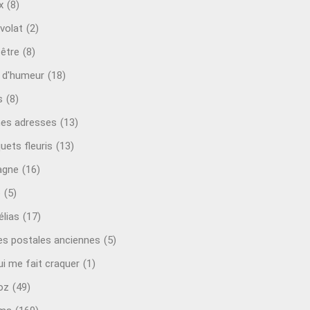
x
(8)
volat
(2)
-être
(8)
t d'humeur
(18)
s
(8)
es adresses
(13)
uets fleuris
(13)
agne
(16)
o
(5)
lias
(17)
es postales anciennes
(5)
ui me fait craquer
(1)
oz
(49)