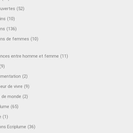
uvertes
(52)
ins
(10)
ins
(136)
ins de femmes
(10)
ences entre homme et femme
(11)
(9)
mentation
(2)
eur de vivre
(9)
e de monde
(2)
plume
(65)
e
(1)
ions Ecriplume
(36)