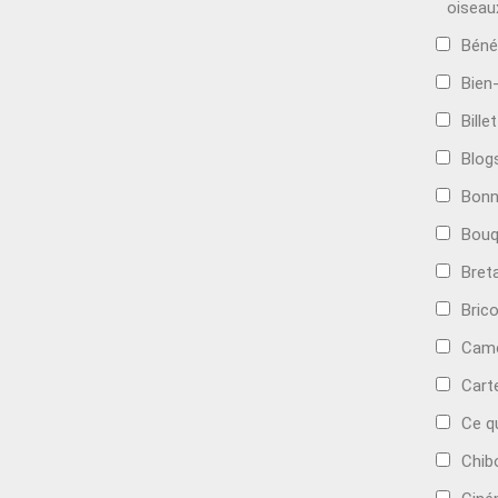
oiseau
Béné
Bien
Bille
Blog
Bonn
Bouq
Bret
Bric
Camé
Cart
Ce q
Chib