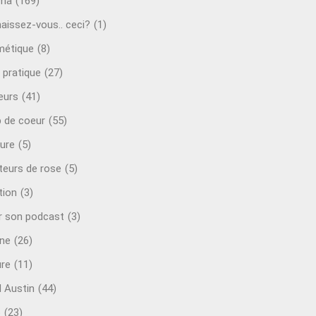
éma
(169)
aissez-vous.. ceci?
(1)
étique
(8)
 pratique
(27)
eurs
(41)
 de coeur
(55)
ure
(5)
teurs de rose
(5)
tion
(3)
r son podcast
(3)
ine
(26)
ure
(11)
d Austin
(44)
o
(23)