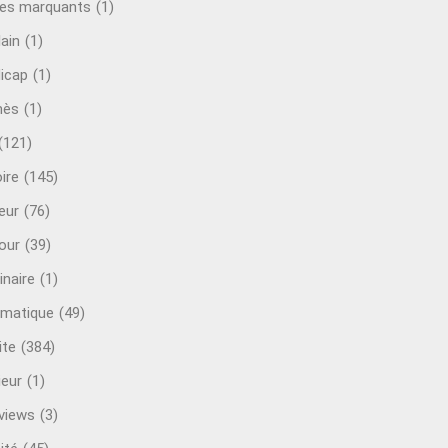
es marquants
(1)
lain
(1)
icap
(1)
mès
(1)
(121)
ire
(145)
eur
(76)
our
(39)
inaire
(1)
rmatique
(49)
ite
(384)
ieur
(1)
rviews
(3)