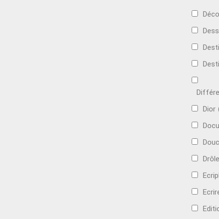
Déco
Dess
Dest
Dest
Différ
Dior
Docu
Douc
Drôl
Ecri
Ecrir
Edit