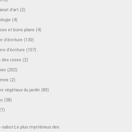
anat d'art
(2)
ologie
(4)
ces et bons plans
(4)
er d'écriture
(130)
ers d'écriture
(107)
s des roses
(2)
lien
(202)
omne
(2)
es végétaux du jardin
(80)
ou
(58)
27)
-sabot:Le plus mystérieux des