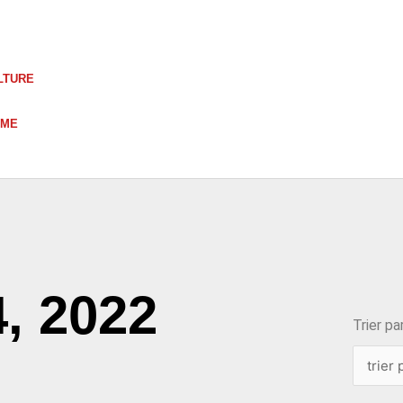
LTURE
UME
choix
4, 2022
Trier par