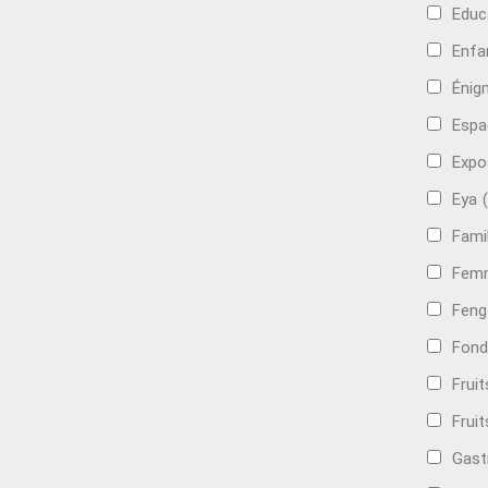
Educ
Enfa
Énig
Espa
Expo
Eya
Famil
Femm
Feng
Fond
Frui
Fruit
Gast