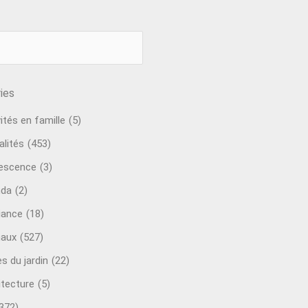
ies
ités en famille
(5)
alités
(453)
escence
(3)
nda
(2)
ance
(18)
aux
(527)
s du jardin
(22)
itecture
(5)
372)