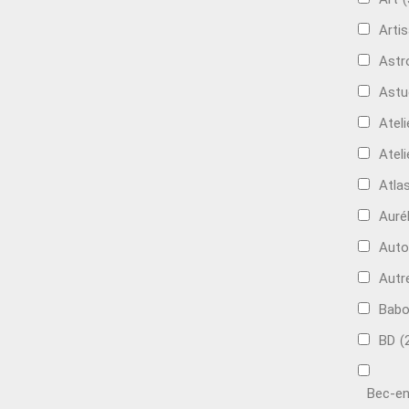
Artis
Astr
Astu
Ateli
Ateli
Atla
Auré
Aut
Autr
Bab
BD
(
Bec-en