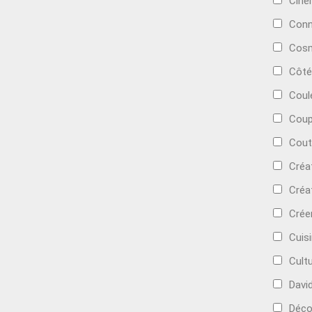
Cin
Conn
Cosm
Côté
Coul
Coup
Cout
Créa
Créa
Crée
Cuis
Cult
Davi
Déc