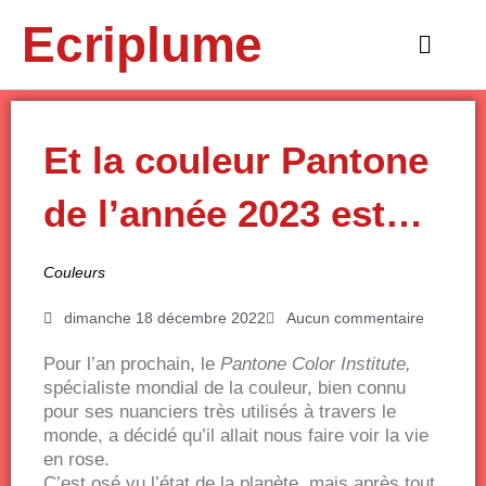
Aller
Ecriplume
au
Main
contenu
Menu
Et la couleur Pantone
de l’année 2023 est…
Couleurs
dimanche 18 décembre 2022
Aucun commentaire
Pour l’an prochain, le
Pantone
Color Institute,
spécialiste mondial de la couleur, bien connu
pour ses nuanciers très utilisés à travers le
monde, a décidé qu’il allait nous faire voir la vie
en rose.
C’est osé vu l’état de la planète, mais après tout