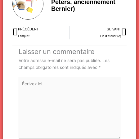
Péters, anciennement
Bernier)
Précédent
Sui
PRÉCÉDENT
SUIVANT
Frisquet
Fin d’atelier (2)
Laisser un commentaire
Votre adresse e-mail ne sera pas publiée.
Les
champs obligatoires sont indiqués avec
*
Écrivez
ici…