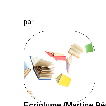
par
Ecriplume (Martine Pé