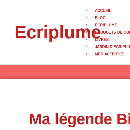
Aller
au
ACCUEIL
contenu
BLOG
Ecriplume
ECRIPLUME
BOUQUETS DE CU
LIVRES
JARDIN D’ECRIPL
MES ACTIVITÉS
Ma légende 