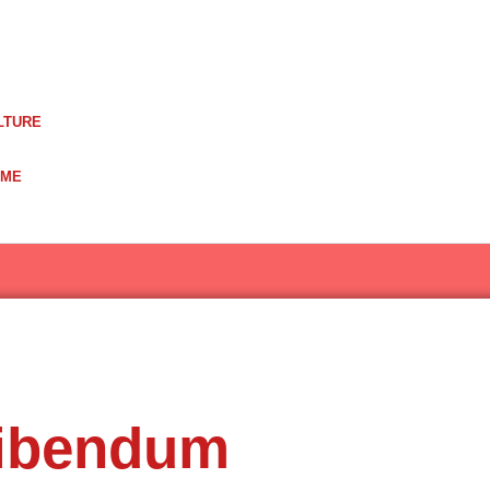
LTURE
UME
Bibendum