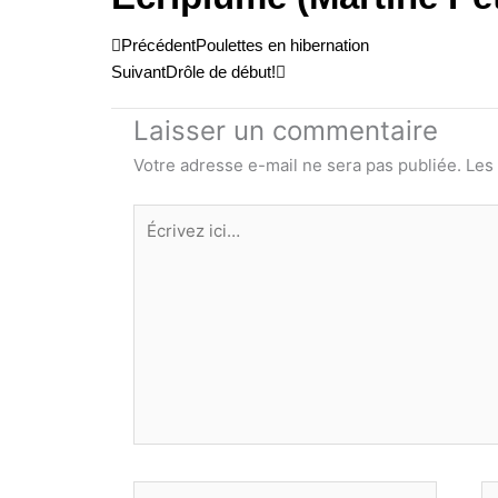
Précédent
Suivant
Précédent
Poulettes en hibernation
Suivant
Drôle de début!
Laisser un commentaire
Votre adresse e-mail ne sera pas publiée.
Les
Écrivez
ici…
Nom*
E