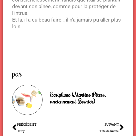
devant son aînée, comme pour la protéger de
l’intrus.
Et là, il a eu beau faire… il n’a jamais pu aller plus
loin.
par
Ecriplume (Martine Péters,
anciennement Bernier)
Précédent
Sui
PRÉCÉDENT
SUIVANT
Herby
Tête de linotte!