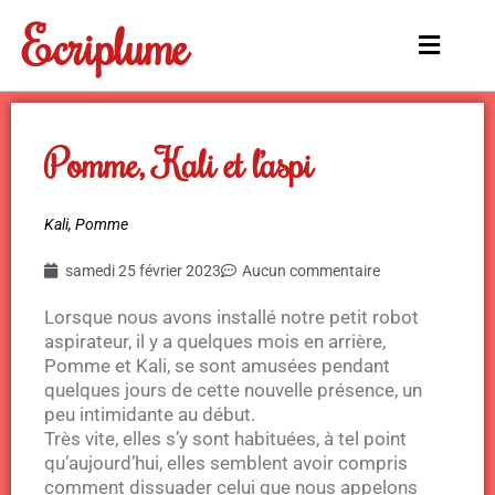
Aller
Ecriplume
au
Main
contenu
Menu
Pomme, Kali et l’aspi
Kali
,
Pomme
samedi 25 février 2023
Aucun commentaire
Lorsque nous avons installé notre petit robot
aspirateur, il y a quelques mois en arrière,
Pomme et Kali, se sont amusées pendant
quelques jours de cette nouvelle présence, un
peu intimidante au début.
Très vite, elles s’y sont habituées, à tel point
qu’aujourd’hui, elles semblent avoir compris
comment dissuader celui que nous appelons