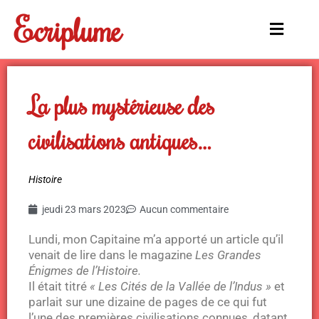
Aller
Ecriplume
au
Main
contenu
Menu
La plus mystérieuse des
civilisations antiques…
Histoire
jeudi 23 mars 2023
Aucun commentaire
Lundi, mon Capitaine m’a apporté un article qu’il
venait de lire dans le magazine
Les Grandes
Énigmes de l’Histoire.
Il était titré
« Les Cités de la Vallée de l’Indus »
et
parlait sur une dizaine de pages de ce qui fut
l’une des premières civilisations connues, datant