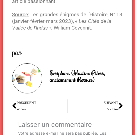
article passionnant!
Source:
Les grandes énigmes de l’Histoire, N° 18
(janvier-février-mars 2023),
« Les Cités de la
Vallée de l’Indus »,
William Cevennit.
par
Ecriplume (Martine Péters,
anciennement Bernier)
Précédent
Sui
PRÉCÉDENT
SUIVANT
Willow
Victoire!
Laisser un commentaire
Votre adresse e-mail ne sera pas publiée.
Les