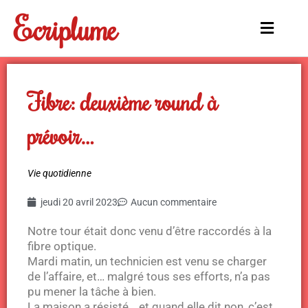
Aller
Ecriplume
au
Main
contenu
Menu
Fibre: deuxième round à
prévoir…
Vie quotidienne
jeudi 20 avril 2023
Aucun commentaire
Notre tour était donc venu d’être raccordés à la
fibre optique.
Mardi matin, un technicien est venu se charger
de l’affaire, et… malgré tous ses efforts, n’a pas
pu mener la tâche à bien.
La maison a résisté… et quand elle dit non, c’est