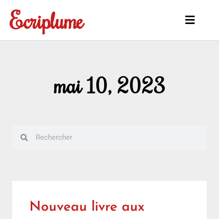
Aller
Ecriplume
au
Main
contenu
Menu
mai 10, 2023
Rechercher
Rechercher
Nouveau livre aux