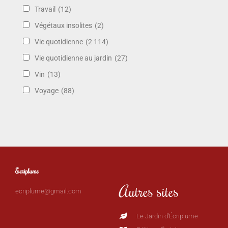
Travail
(12)
Végétaux insolites
(2)
Vie quotidienne
(2 114)
Vie quotidienne au jardin
(27)
Vin
(13)
Voyage
(88)
Ecriplume
Autres sites
ecriplume@gmail.com
Le Jardin d'Écriplume