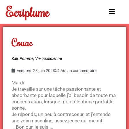
Aller
Ecriplume
au
Main
contenu
Menu
Couac
Kali
,
Pomme
,
Vie quotidienne
vendredi 23 juin 2023
Aucun commentaire
Mardi.
Je travaille sur une tâche passionnante et
absorbante pour laquelle j’ai besoin de toute ma
concentration, lorsque mon téléphone portable
sonne.
Je réponds, un peu à contrecoeur, et j’entends
une voix masculine, assez jeune qui me dit:
– Bonjour, je suis …