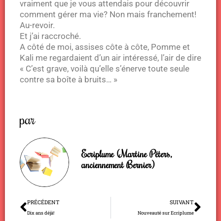
vraiment que je vous attendais pour découvrir
comment gérer ma vie? Non mais franchement!
Au-revoir.
Et j’ai raccroché.
A côté de moi, assises côte à côte, Pomme et
Kali me regardaient d’un air intéressé, l’air de dire
« C’est grave, voilà qu’elle s’énerve toute seule
contre sa boîte à bruits… »
par
Ecriplume (Martine Péters,
anciennement Bernier)
Précédent
Sui
PRÉCÉDENT
SUIVANT
Dix ans déjà!
Nouveauté sur Ecriplume