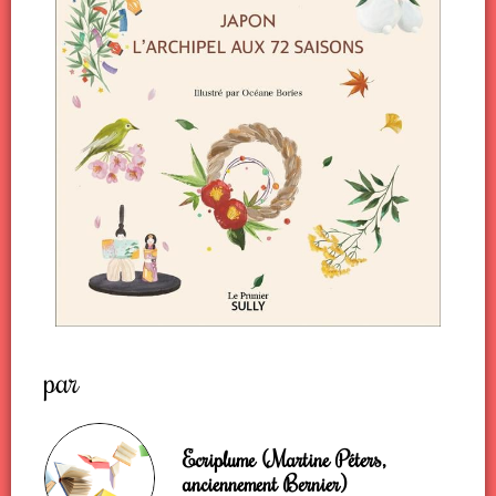
par
Ecriplume (Martine Péters,
anciennement Bernier)