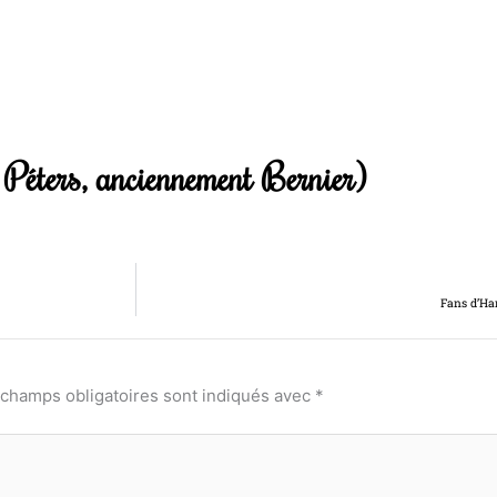
Péters, anciennement Bernier)
Fans d’Har
 champs obligatoires sont indiqués avec
*