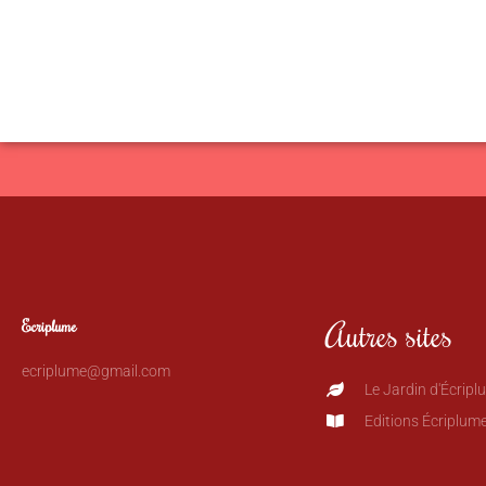
Autres sites
Ecriplume
ecriplume@gmail.com
Le Jardin d'Écripl
Editions Écriplum