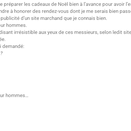
de préparer les cadeaux de Noël bien à l’avance pour avoir l’es
ndre à honorer des rendez-vous dont je me serais bien pass
e publicité d’un site marchand que je connais bien.
 pour hommes.
i-disant irrésistible aux yeux de ces messieurs, selon ledit site
ée.
 ai demandé:
s?
 pour hommes…