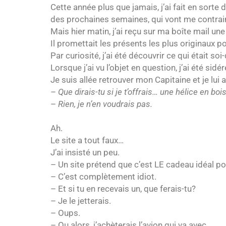
Cette année plus que jamais, j’ai fait en sorte 
des prochaines semaines, qui vont me contrai
Mais hier matin, j’ai reçu sur ma boîte mail un
Il promettait les présents les plus originaux
Par curiosité, j’ai été découvrir ce qui était so
Lorsque j’ai vu l’objet en question, j’ai été sidér
Je suis allée retrouver mon Capitaine et je lui
– Que dirais-tu si je t’offrais… une hélice en boi
–
Rien, je n’en voudrais pas.
Ah.
Le site a tout faux…
J’ai insisté un peu.
– Un site prétend que c’est LE cadeau idéal
– C’est complètement idiot.
– Et si tu en recevais un, que ferais-tu?
– Je le jetterais.
– Oups.
– Ou alors, j’achèterais l’avion qui va avec.