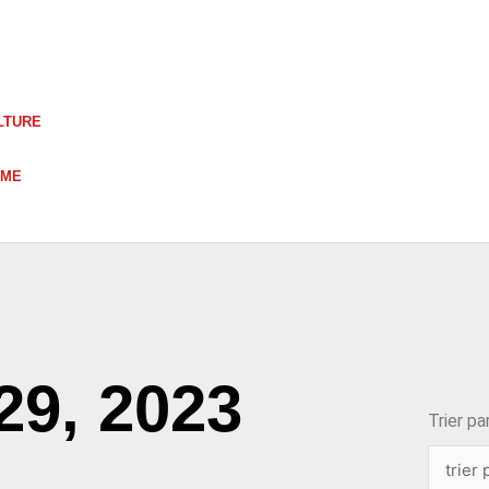
LTURE
UME
choix
29, 2023
Trier par