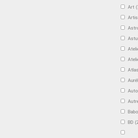
Art
(
Artis
Astr
Astu
Ateli
Ateli
Atla
Auré
Aut
Autr
Bab
BD
(