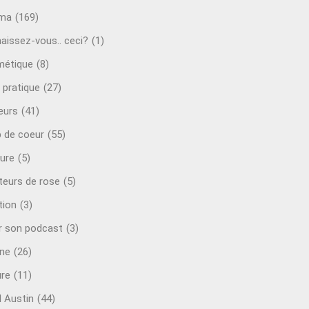
éma
(169)
aissez-vous.. ceci?
(1)
étique
(8)
 pratique
(27)
eurs
(41)
 de coeur
(55)
ure
(5)
teurs de rose
(5)
tion
(3)
r son podcast
(3)
ine
(26)
ure
(11)
d Austin
(44)