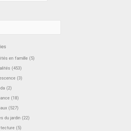
ies
ités en famille
(5)
alités
(453)
escence
(3)
nda
(2)
ance
(18)
aux
(527)
s du jardin
(22)
itecture
(5)