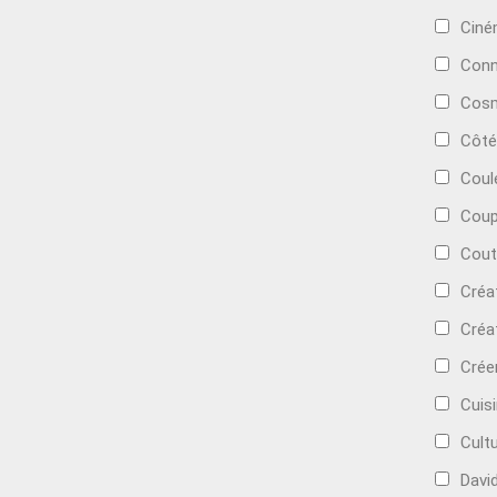
Cin
Conn
Cosm
Côté
Coul
Coup
Cout
Créa
Créa
Crée
Cuis
Cult
Davi