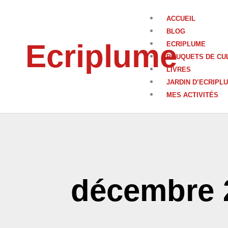
Aller
au
ACCUEIL
contenu
BLOG
Ecriplume
ECRIPLUME
BOUQUETS DE CU
LIVRES
JARDIN D’ECRIPL
MES ACTIVITÉS
décembre 