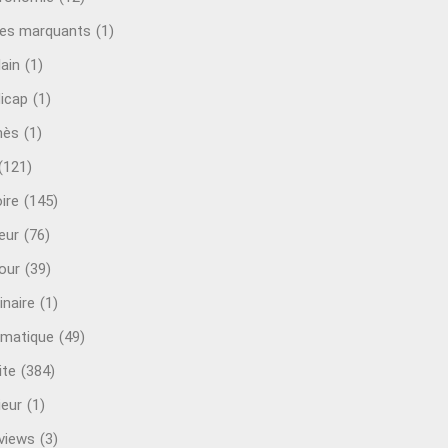
es marquants
(1)
lain
(1)
icap
(1)
mès
(1)
(121)
ire
(145)
eur
(76)
our
(39)
inaire
(1)
rmatique
(49)
ite
(384)
ieur
(1)
rviews
(3)