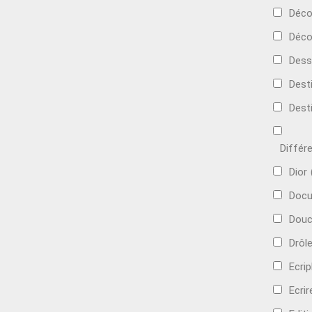
Déc
Déco
Dess
Dest
Dest
Différ
Dior
Docu
Douc
Drôl
Ecri
Ecrir