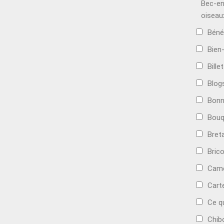
Bec-en
oiseau
Béné
Bien
Bille
Blog
Bonn
Bouq
Bret
Bric
Camé
Cart
Ce q
Chib