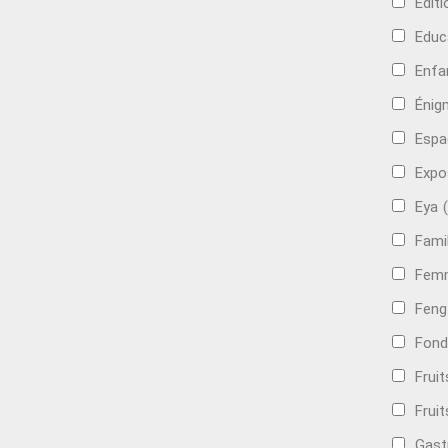
Edit
Educ
Enfa
Énig
Espa
Expo
Eya
Famil
Femm
Feng
Fond
Frui
Fruit
Gast