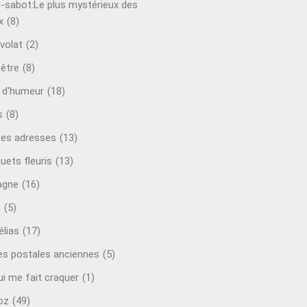
-sabot:Le plus mystérieux des
x
(8)
volat
(2)
-être
(8)
t d'humeur
(18)
s
(8)
es adresses
(13)
uets fleuris
(13)
agne
(16)
o
(5)
lias
(17)
es postales anciennes
(5)
ui me fait craquer
(1)
oz
(49)