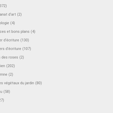
372)
anat d'art
(2)
ologie
(4)
ces et bons plans
(4)
er d'écriture
(130)
ers d'écriture
(107)
s des roses
(2)
lien
(202)
omne
(2)
es végétaux du jardin
(80)
ou
(58)
27)