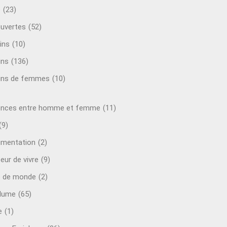
o
(23)
uvertes
(52)
ins
(10)
ins
(136)
ins de femmes
(10)
ences entre homme et femme
(11)
(9)
mentation
(2)
eur de vivre
(9)
e de monde
(2)
plume
(65)
e
(1)