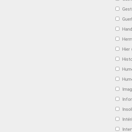
Gest
Guer
Hand
Her
Hier
Histo
Hum
Hum
Imag
Info
Insol
Intér
Inte