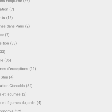
ions Ecriplume
(36)
ation
(7)
nts
(13)
mes dans Paris
(2)
ce
(7)
sition
(33)
(33)
le
(36)
es d'exceptions
(11)
 Shui
(4)
ation Gianadda
(54)
ts et légumes
(2)
s et légumes du jardin
(4)
ronomie
(12)