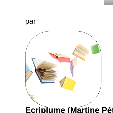
par
Ecriplume (Martine Pé