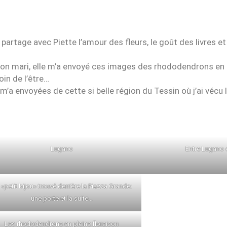
artage avec Piette l’amour des fleurs, le goût des livres et
son mari, elle m’a envoyé ces images des rhododendrons en 
oin de l’être…
m’a envoyées de cette si belle région du Tessin où j’ai vécu
Lugano
Entre Lugano 
 «petit bijou» trouvé derrière la Piazza Grande:
une porte et la suite…
Les rhododendrons en pleine floraison