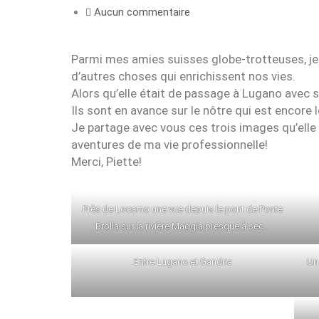
Aucun commentaire
Parmi mes amies suisses globe-trotteuses, je p
d’autres choses qui enrichissent nos vies.
Alors qu’elle était de passage à Lugano avec 
Ils sont en avance sur le nôtre qui est encore l
Je partage avec vous ces trois images qu’elle 
aventures de ma vie professionnelle!
Merci, Piette!
Près de Locarno une vue depuis le pont de Ponte
Brolla sur la rivière Maggia presque à sec…
Entre Lugano et Gandria
Un