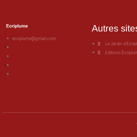
Ecriplume
Autres site
ecriplume@gmail.com
Le Jardin d'Écri
Editions Écriplu