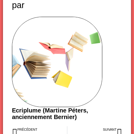
par
Ecriplume (Martine Péters,
anciennement Bernier)
Précédent
Sui
PRÉCÉDENT
SUIVANT