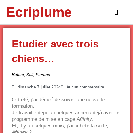
Aller
Ecriplume
au
Main
contenu
Menu
Etudier avec trois
chiens…
Babou
,
Kali
,
Pomme
dimanche 7 juillet 2024
Aucun commentaire
Cet été, j’ai décidé de suivre une nouvelle
formation.
Je travaille depuis quelques années déjà avec le
programme de mise en page
Affinity.
Et, il y a quelques mois, j’ai acheté la suite,
Affinity 2
.