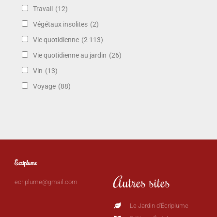
Travail
(12)
Végétaux insolites
(2)
Vie quotidienne
(2 113)
Vie quotidienne au jardin
(26)
Vin
(13)
Voyage
(88)
Ecriplume
Autres sites
ecriplume@gmail.com
Le Jardin d'Écriplume