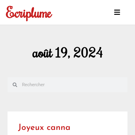
Aller
Ecriplume
au
Main
contenu
Menu
août 19, 2024
Rechercher
Rechercher
Joyeux canna