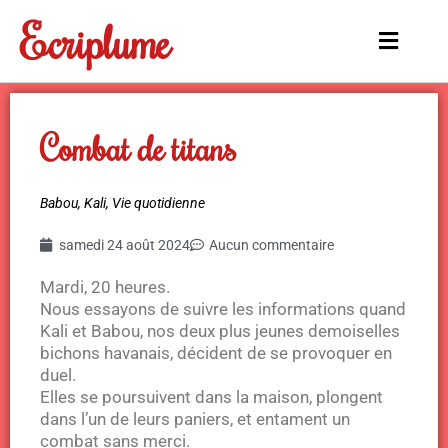
Aller
Ecriplume
au
Main
contenu
Menu
Combat de titans
Babou
,
Kali
,
Vie quotidienne
samedi 24 août 2024
Aucun commentaire
Mardi, 20 heures.
Nous essayons de suivre les informations quand
Kali et Babou, nos deux plus jeunes demoiselles
bichons havanais, décident de se provoquer en
duel.
Elles se poursuivent dans la maison, plongent
dans l’un de leurs paniers, et entament un
combat sans merci.