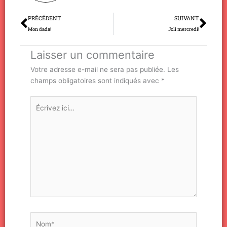
Précédent
Sui
PRÉCÉDENT
SUIVANT
Mon dada!
Joli mercredi!
Laisser un commentaire
Votre adresse e-mail ne sera pas publiée.
Les
champs obligatoires sont indiqués avec
*
Écrivez
ici…
Nom*