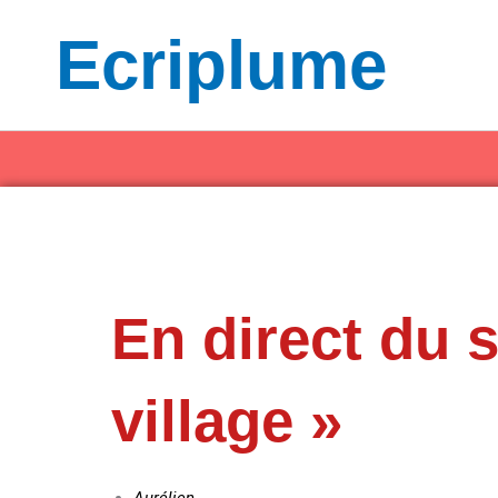
Aller
Ecriplume
au
contenu
En direct du 
village »