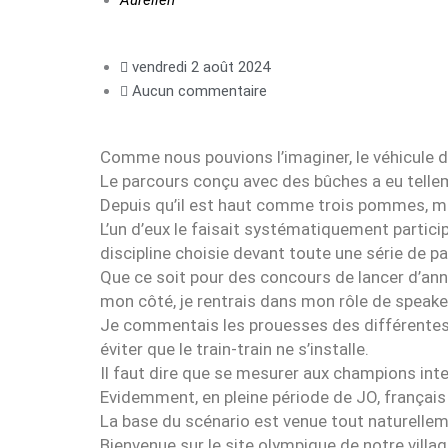
Aurélien
vendredi 2 août 2024
Aucun commentaire
Comme nous pouvions l’imaginer, le véhicule de
Le parcours conçu avec des bûches a eu telle
Depuis qu’il est haut comme trois pommes, mon
L’un d’eux le faisait systématiquement particip
discipline choisie devant toute une série de p
Que ce soit pour des concours de lancer d’annea
mon côté, je rentrais dans mon rôle de speaker
Je commentais les prouesses des différentes
éviter que le train-train ne s’installe.
Il faut dire que se mesurer aux champions int
Evidemment, en pleine période de JO, français d
La base du scénario est venue tout naturelle
Bienvenue sur le site olympique de notre villag