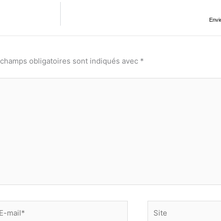
Envi
 champs obligatoires sont indiqués avec
*
-
Site
il*