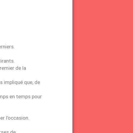
rniers.
irants.
remier de la
us impliqué que, de
emps en temps pour
er l’occasion.
urses de