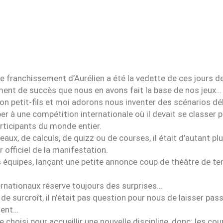
 franchissement d’Aurélien a été la vedette de ces jours de
ment de succès que nous en avons fait la base de nos jeux…
 petit-fils et moi adorons nous inventer des scénarios dél
er à une compétition internationale où il devait se classer p
articipants du monde entier.
ux, de calculs, de quizz ou de courses, il était d’autant pl
 officiel de la manifestation.
 équipes, lançant une petite annonce coup de théâtre de t
ernationaux réserve toujours des surprises…
e surcroît, il n’était pas question pour nous de laisser pass
ment…
e choisi pour accueillir une nouvelle discipline, donc: les co