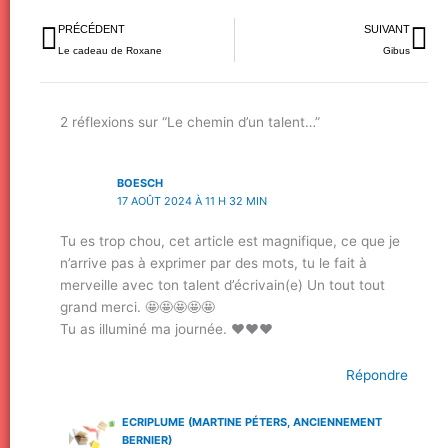
Précédent
Su
PRÉCÉDENT
SUIVANT
Le cadeau de Roxane
Gibus
2 réflexions sur “Le chemin d’un talent…”
BOESCH
17 AOÛT 2024 À 11 H 32 MIN
Tu es trop chou, cet article est magnifique, ce que je
n’arrive pas à exprimer par des mots, tu le fait à
merveille avec ton talent d’écrivain(e) Un tout tout
grand merci. 🤩🤩🤩🤩🤩
Tu as illuminé ma journée. ❤️❤️❤️
Répondre
ECRIPLUME (MARTINE PÉTERS, ANCIENNEMENT
BERNIER)