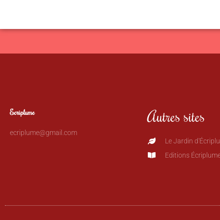
Autres sites
Ecriplume
ecriplume@gmail.com
Le Jardin d'Écripl
Editions Écriplum