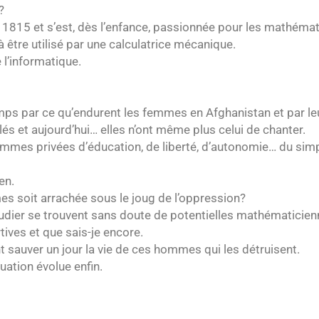
?
en 1815 et s’est, dès l’enfance, passionnée pour les mathéma
 être utilisé par une calculatrice mécanique.
 l’informatique.
mps par ce qu’endurent les femmes en Afghanistan et par le
lés et aujourd’hui… elles n’ont même plus celui de chanter.
emmes privées d’éducation, de liberté, d’autonomie… du sim
en.
s soit arrachée sous le joug de l’oppression?
udier se trouvent sans doute de potentielles mathématicien
tives et que sais-je encore.
 sauver un jour la vie de ces hommes qui les détruisent.
tuation évolue enfin.