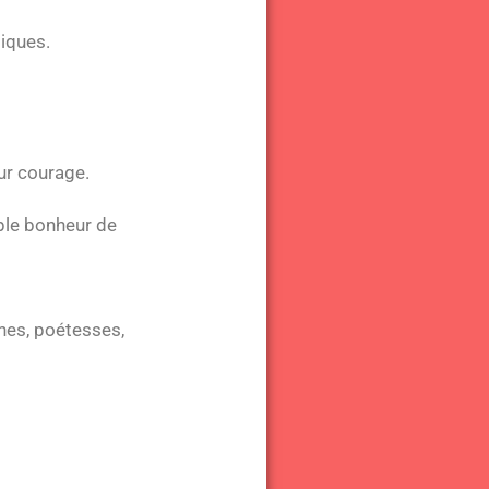
tiques.
ur courage.
ple bonheur de
nes, poétesses,