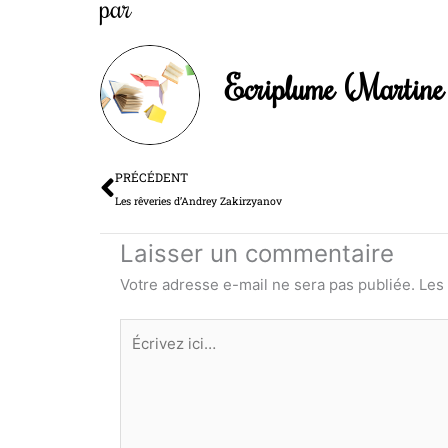
par
Ecriplume (Martine 
Précédent
PRÉCÉDENT
Les rêveries d’Andrey Zakirzyanov
Laisser un commentaire
Votre adresse e-mail ne sera pas publiée.
Les
Écrivez
ici…