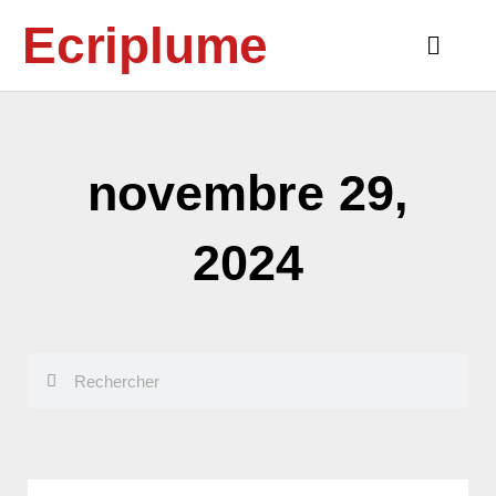
Aller
Ecriplume
au
Main
contenu
Menu
novembre 29,
2024
Rechercher
Rechercher