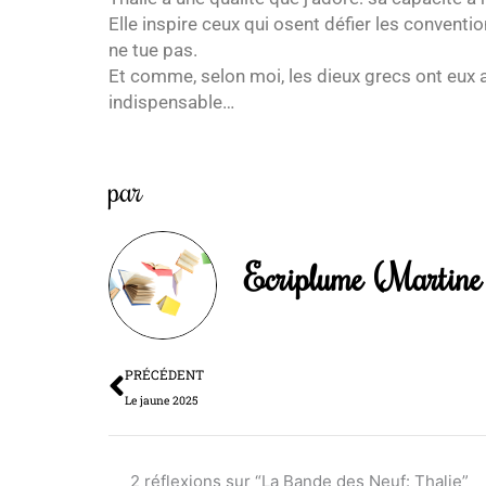
Elle inspire ceux qui osent défier les convention
ne tue pas.
Et comme, selon moi, les dieux grecs ont eux 
indispensable…
par
Ecriplume (Martine 
Précédent
PRÉCÉDENT
Le jaune 2025
2 réflexions sur “La Bande des Neuf: Thalie”