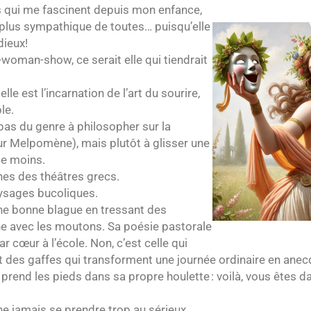
 qui me fascinent depuis mon enfance,
a plus sympathique de toutes… puisqu’elle
dieux!
woman-show, ce serait elle qui tiendrait
le est l’incarnation de l’art du sourire,
le.
as du genre à philosopher sur la
œur Melpomène), mais plutôt à glisser une
le moins.
nes des théâtres grecs.
aysages bucoliques.
une bonne blague en tressant des
he avec les moutons. Sa poésie pastorale
 cœur à l’école. Non, c’est celle qui
 et des gaffes qui transforment une journée ordinaire en an
end les pieds dans sa propre houlette : voilà, vous êtes da
 ne jamais se prendre trop au sérieux.