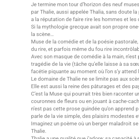
Je termine mon tour d’horizon des neuf muses
par Thalie, aussi appelée Thalia, sans doute l
a la réputation de faire rire les hommes et les 
Si la mythologie grecque avait son propre one-
la scène…
Muse de la comédie et de la poésie pastorale, el
du rire, et parfois même du fou rire incontrôlab
Avec son masque de comédie à la main, n’est p
tragédie de la vie (tâche qu’elle laisse à sa s
facétie piquante au moment où l’on s’y attend 
Le domaine de Thalie ne se limite pas aux scè
Elle est aussi la reine des pâturages et des p
C’est la Muse qui pourrait très bien raconter 
couronnes de fleurs ou en jouant à cache-cac
n’est pas cette prose guindée qu’on apprend par
parle de la vie simple, des plaisirs modestes
Imaginez un poème où un berger maladroit se pr
Thalie.
Thalie a une qualité que j’adore: sa capacité à