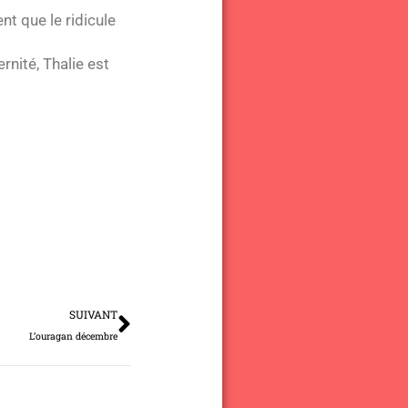
nt que le ridicule
nité, Thalie est
Suivant
SUIVANT
L’ouragan décembre