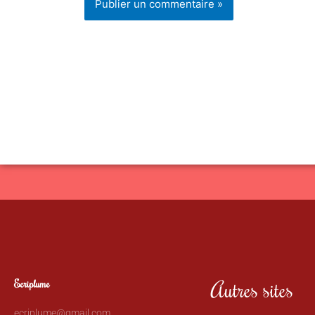
Autres sites
Ecriplume
ecriplume@gmail.com