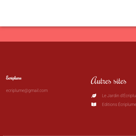
Autres sites
Ecriplume
ecriplume@gmail.com
Le Jardin d'Écripl
Editions Écriplum