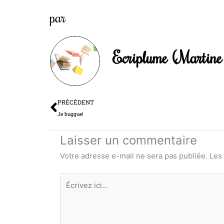
par
Ecriplume (Martine 
Précédent
PRÉCÉDENT
Je buggue!
Laisser un commentaire
Votre adresse e-mail ne sera pas publiée.
Les
Écrivez
ici…