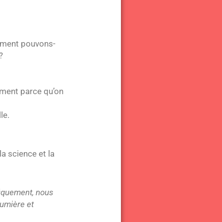
omment pouvons-
?
lement parce qu’on
le.
la science et la
fiquement, nous
lumière et