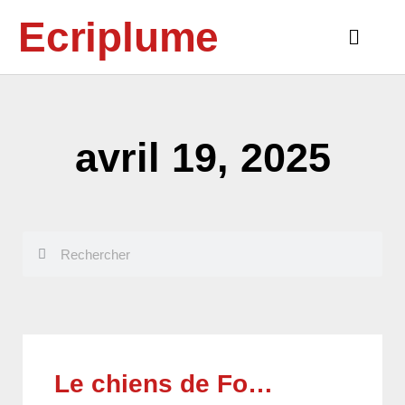
Aller
Ecriplume
au
Main
contenu
Menu
avril 19, 2025
Rechercher
Rechercher
Le chiens de Fo…