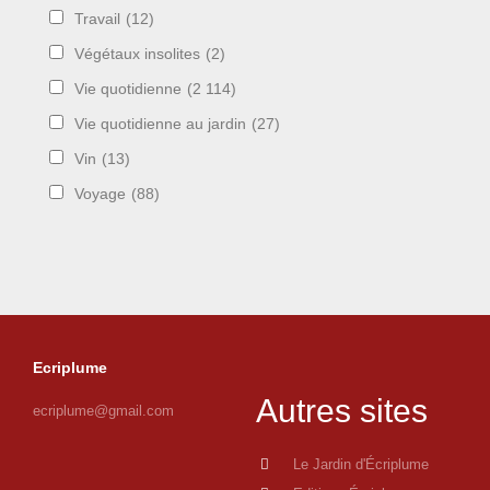
Travail
(12)
Végétaux insolites
(2)
Vie quotidienne
(2 114)
Vie quotidienne au jardin
(27)
Vin
(13)
Voyage
(88)
Ecriplume
Autres sites
ecriplume@gmail.com
Le Jardin d'Écriplume