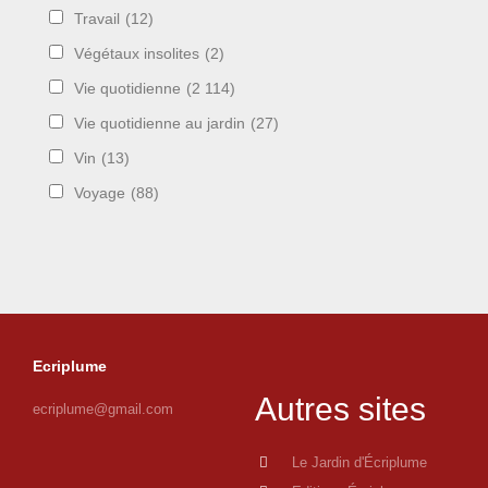
Travail
(12)
Végétaux insolites
(2)
Vie quotidienne
(2 114)
Vie quotidienne au jardin
(27)
Vin
(13)
Voyage
(88)
Ecriplume
Autres sites
ecriplume@gmail.com
Le Jardin d'Écriplume