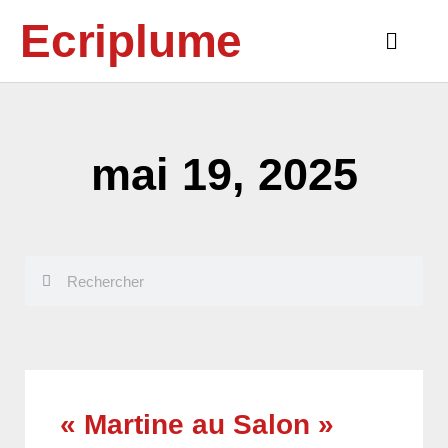
Aller
Ecriplume
au
Main
contenu
Menu
mai 19, 2025
Rechercher
Rechercher
« Martine au Salon »