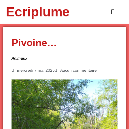
Aller
Ecriplume
au
Main
contenu
Menu
Pivoine…
Animaux
mercredi 7 mai 2025
Aucun commentaire