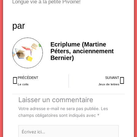
Longue vie à la petite Pivoine!
par
Ecriplume (Martine
Péters, anciennement
Bernier)
Précédent
Sui
PRÉCÉDENT
SUIVANT
Le colis
Jeux de lettres
Laisser un commentaire
Votre adresse e-mail ne sera pas publiée.
Les
champs obligatoires sont indiqués avec
*
Écrivez
ici…