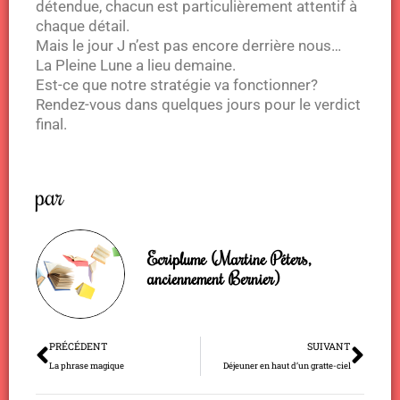
détendue, chacun est particulièrement attentif à
chaque détail.
Mais le jour J n’est pas encore derrière nous…
La Pleine Lune a lieu demaine.
Est-ce que notre stratégie va fonctionner?
Rendez-vous dans quelques jours pour le verdict
final.
par
Ecriplume (Martine Péters,
anciennement Bernier)
Précédent
Sui
PRÉCÉDENT
SUIVANT
La phrase magique
Déjeuner en haut d’un gratte-ciel