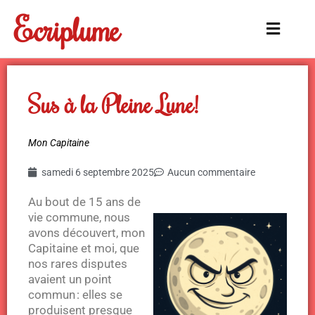
Aller
Ecriplume
au
Main
contenu
Menu
Sus à la Pleine Lune!
Mon Capitaine
samedi 6 septembre 2025
Aucun commentaire
Au bout de 15 ans de
vie commune, nous
avons découvert, mon
Capitaine et moi, que
nos rares disputes
avaient un point
commun : elles se
produisent presque