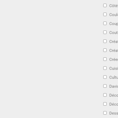
Côté
Coul
Coup
Cout
Créa
Créa
Crée
Cuis
Cult
Davi
Déc
Déco
Dess