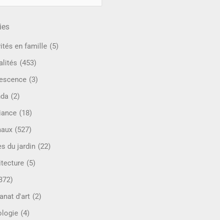
ies
ités en famille
(5)
alités
(453)
escence
(3)
nda
(2)
iance
(18)
maux
(527)
s du jardin
(22)
itecture
(5)
372)
anat d'art
(2)
ologie
(4)