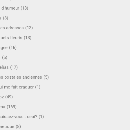
t d'humeur
(18)
s
(8)
es adresses
(13)
uets fleuris
(13)
agne
(16)
o
(5)
lias
(17)
es postales anciennes
(5)
ui me fait craquer
(1)
oz
(49)
éma
(169)
aissez-vous.. ceci?
(1)
étique
(8)