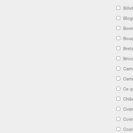
Bille
Blog
Bonn
Bouq
Bret
Bric
Camé
Cart
Ce q
Chib
Cin
Conn
Cosm