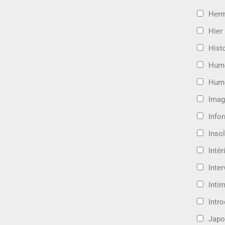
Her
Hier
Hist
Hum
Hum
Imag
Info
Insol
Intér
Inte
Intim
Intr
Japo