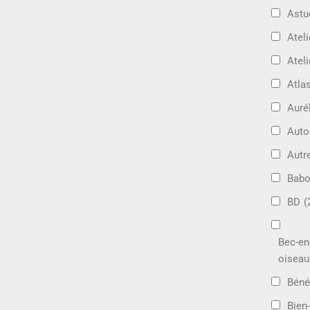
Astu
Ateli
Ateli
Atla
Auré
Aut
Autr
Bab
BD
(
Bec-en
oiseau
Béné
Bien-