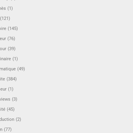
mès
(1)
(121)
oire
(145)
eur
(76)
our
(39)
inaire
(1)
rmatique
(49)
ite
(384)
ieur
(1)
rviews
(3)
ité
(45)
oduction
(2)
n
(77)