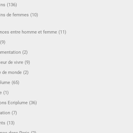
ins
(136)
ins de femmes
(10)
ences entre homme et femme
(11)
(9)
mentation
(2)
eur de vivre
(9)
e de monde
(2)
plume
(65)
e
(1)
ions Ecriplume
(36)
ation
(7)
nts
(13)