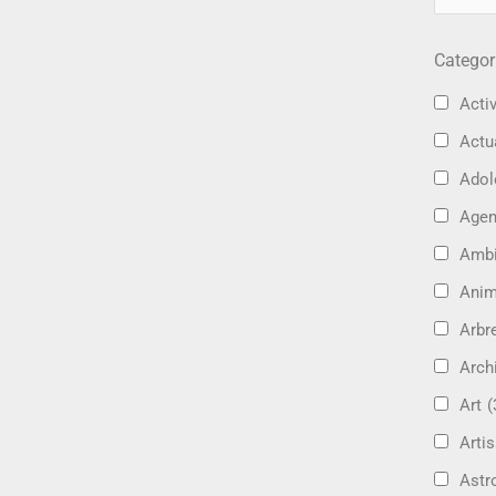
Categor
Activ
Actu
Adol
Age
Amb
Ani
Arbre
Arch
Art
(
Artis
Astr