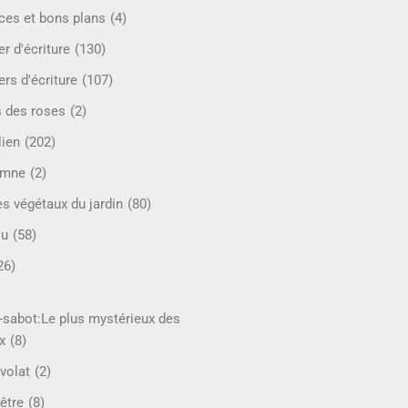
ces et bons plans
(4)
er d'écriture
(130)
ers d'écriture
(107)
s des roses
(2)
lien
(202)
omne
(2)
es végétaux du jardin
(80)
ou
(58)
26)
-sabot:Le plus mystérieux des
x
(8)
volat
(2)
être
(8)