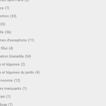
mes dans Paris
(2)
ce
(7)
sition
(33)
(33)
lle
(36)
es d'exceptions
(11)
 Shui
(4)
ation Gianadda
(54)
ts et légumes
(2)
s et légumes du jardin
(4)
ronomie
(12)
es marquants
(1)
lain
(1)
icap
(1)