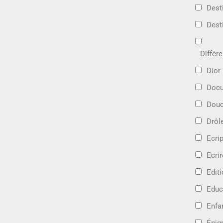
Dest
Dest
Différ
Dior
Docu
Douc
Drôl
Ecri
Ecrir
Edit
Educ
Enfa