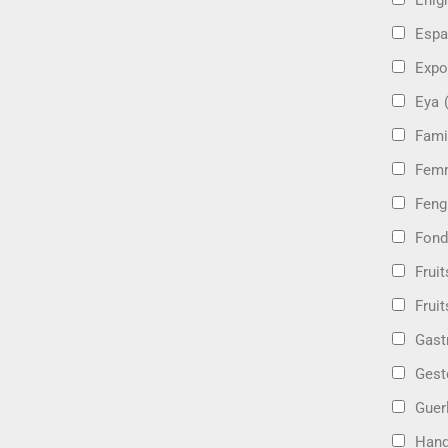
Énig
Espa
Expo
Eya
Fami
Femm
Feng
Fond
Frui
Fruit
Gast
Gest
Guer
Hand