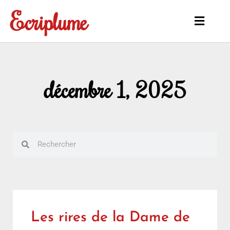
Aller
Ecriplume
au
Main
contenu
Menu
décembre 1, 2025
Rechercher
Rechercher
Les rires de la Dame de