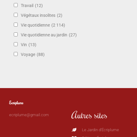
Travail
(12)
Végétaux insolites
(2)
Vie quotidienne
(2 114)
Vie quotidienne au jardin
(27)
Vin
(13)
Voyage
(88)
Ecriplume
Autres sites
ecriplume@gmail.com
Le Jardin d'Écriplume