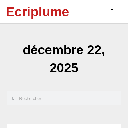
Aller
Ecriplume
au
Main
contenu
Menu
décembre 22,
2025
Rechercher
Rechercher