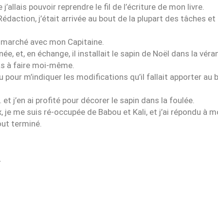
’allais pouvoir reprendre le fil de l’écriture de mon livre.
Rédaction, j’était arrivée au bout de la plupart des tâches et
 un marché avec mon Capitaine.
e, et, en échange, il installait le sapin de Noël dans la véran
pas à faire moi-même.
our m’indiquer les modifications qu’il fallait apporter au bu
… et j’en ai profité pour décorer le sapin dans la foulée.
x, je me suis ré-occupée de Babou et Kali, et j’ai répondu à m
out terminé.
.