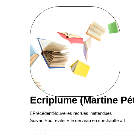
Ecriplume (Martine Pé
Précédent
Suiv
Précédent
Nouvelles recrues inattendues
Suivant
Pour éviter « le cerveau en surchauffe »