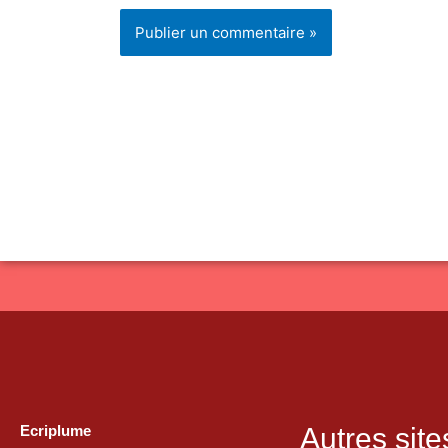
Ecriplume
Autres site