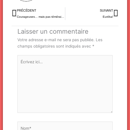
Précédent
Sui
PRÉCÉDENT
SUIVANT
Courageuses… mais pas téméraires!
Euréka!
Laisser un commentaire
Votre adresse e-mail ne sera pas publiée.
Les
champs obligatoires sont indiqués avec
*
Écrivez
ici…
Nom*