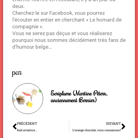
deux.
Cherchez-le sur Facebook, vous pourrez
l’écouter en entier en cherchant « Le homard de
compagnie ».
Vous ne serez pas déçus et vous réaliserez
pourquoi nous sommes décidément très fans de
d’humour belge…
par
Ecriplume (Martine Péters,
anciennement Bernier)
Précédent
Sui
PRÉCÉDENT
SUIVANT
Kali aviatrice…
L’orange chocolat, vous connaissez?