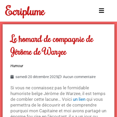
Aller
Ecriplume
au
Main
contenu
Menu
Le homard de compagnie de
Jérôme de Warzee
Humour
samedi 20 décembre 2025
Aucun commentaire
Si vous ne connaissez pas le formidable
humoriste belge Jérôme de Warzee, il est temps
de combler cette lacune… Voici
un lien
qui vous
permettra de le découvrir et de comprendre
pourquoi mon Capitaine et moi avons partagé un
énorme fou rire en l’écoutant, il y a un jour ou