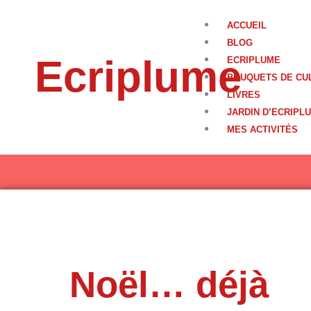
Aller
au
ACCUEIL
contenu
BLOG
Ecriplume
ECRIPLUME
BOUQUETS DE CU
LIVRES
JARDIN D’ECRIPL
MES ACTIVITÉS
Noël… déjà