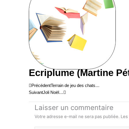
Ecriplume (Martine Pé
Précédent
Suivant
Précédent
Terrain de jeu des chats…
Suivant
Joli Noël…
Laisser un commentaire
Votre adresse e-mail ne sera pas publiée.
Les