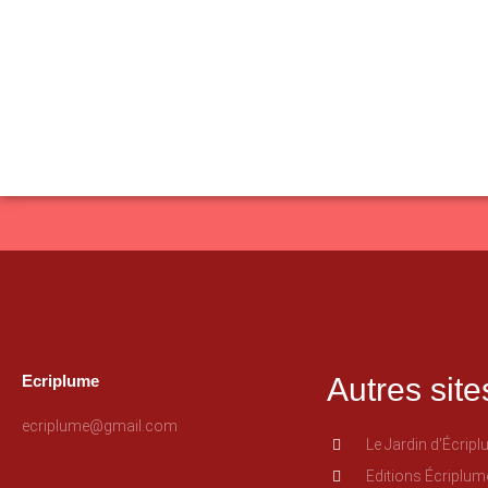
Ecriplume
Autres site
ecriplume@gmail.com
Le Jardin d'Écrip
Editions Écriplum