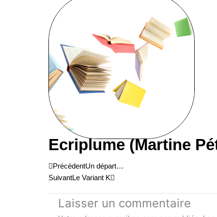
Ecriplume (Martine Pé
Précédent
Suivant
Précédent
Un départ…
Suivant
Le Variant K
Laisser un commentaire