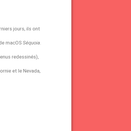
iers jours, ils ont
r de macOS
Séquoia
.
enus redessinés),
fornie et le Nevada,