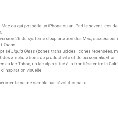
r Mac ou qui possède un iPhone ou un iPad le savent: ces dern
r.
a version 26 du système d’exploitation des Mac, successeu
st
Tahoe
.
aptisé
Liquid Glass
(zones translucides, icônes repensées, m
t des améliorations de productivité et de personnalisation.
ce au lac Tahoe, un lac alpin situé à la frontière entre la Cali
’inspiration visuelle.
expérimente ne me semble pas révolutionnaire…