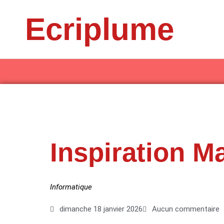
Aller
Ecriplume
au
contenu
Inspiration M
Informatique
dimanche 18 janvier 2026
Aucun commentaire