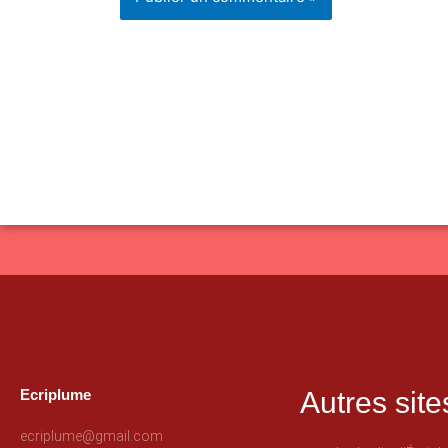
Ecriplume
Autres site
ecriplume@gmail.com