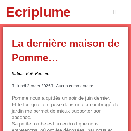
Aller
Ecriplume
au
Main
contenu
Menu
La dernière maison de
Pomme…
Babou
,
Kali
,
Pomme
lundi 2 mars 2026
Aucun commentaire
Pomme nous a quittés un soir de juin dernier.
Et le fait qu’elle repose dans un coin ombragé du
jardin me permet de mieux supporter son
absence.
Sa petite tombe est un endroit que nous
entretenons, où ont été déposées, par nous et