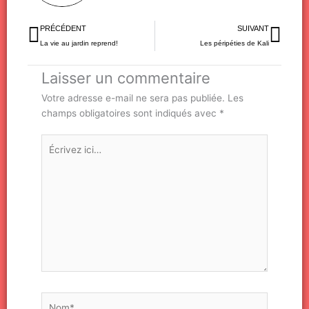
Précédent
Sui
PRÉCÉDENT
SUIVANT
La vie au jardin reprend!
Les péripéties de Kali
Laisser un commentaire
Votre adresse e-mail ne sera pas publiée.
Les
champs obligatoires sont indiqués avec
*
Écrivez
ici…
Nom*