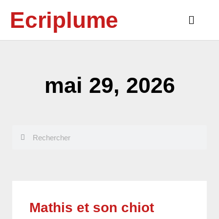
Aller
Ecriplume
au
Main
contenu
Menu
mai 29, 2026
Rechercher
Rechercher
Mathis et son chiot