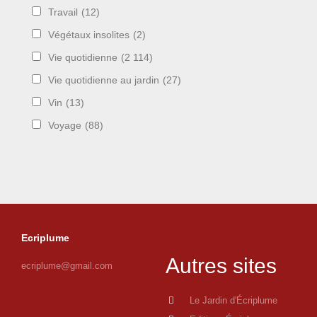
Travail
(12)
Végétaux insolites
(2)
Vie quotidienne
(2 114)
Vie quotidienne au jardin
(27)
Vin
(13)
Voyage
(88)
Ecriplume
Autres sites
ecriplume@gmail.com
Le Jardin d'Écriplume