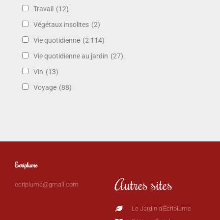
Travail
(12)
Végétaux insolites
(2)
Vie quotidienne
(2 114)
Vie quotidienne au jardin
(27)
Vin
(13)
Voyage
(88)
Ecriplume
Autres sites
ecriplume@gmail.com
Le Jardin d'Écriplume