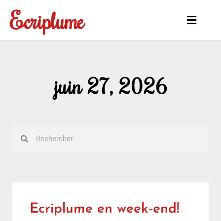
Aller
Ecriplume
au
Main
contenu
Menu
juin 27, 2026
Rechercher
Rechercher
Ecriplume en week-end!