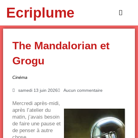
Aller
Ecriplume
au
Main
contenu
Menu
The Mandalorian et
Grogu
Cinéma
samedi 13 juin 2026
Aucun commentaire
Mercredi après-midi,
après l’atelier du
matin, j’avais besoin
de faire une pause et
de penser à autre
chose.