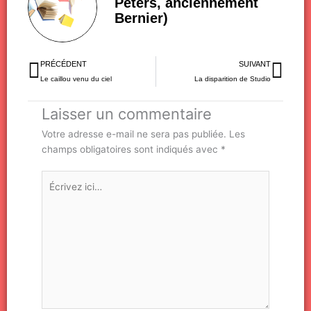
Péters, anciennement
Bernier)
Précédent
Sui
PRÉCÉDENT
SUIVANT
Le caillou venu du ciel
La disparition de Studio
Laisser un commentaire
Votre adresse e-mail ne sera pas publiée.
Les
champs obligatoires sont indiqués avec
*
Écrivez
ici…