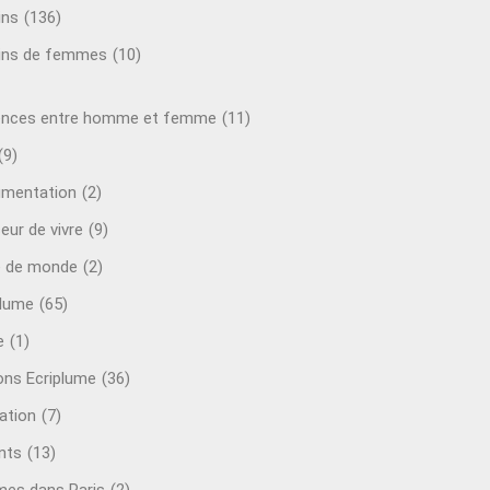
ins
(136)
ins de femmes
(10)
ences entre homme et femme
(11)
(9)
mentation
(2)
eur de vivre
(9)
e de monde
(2)
plume
(65)
e
(1)
ions Ecriplume
(36)
ation
(7)
nts
(13)