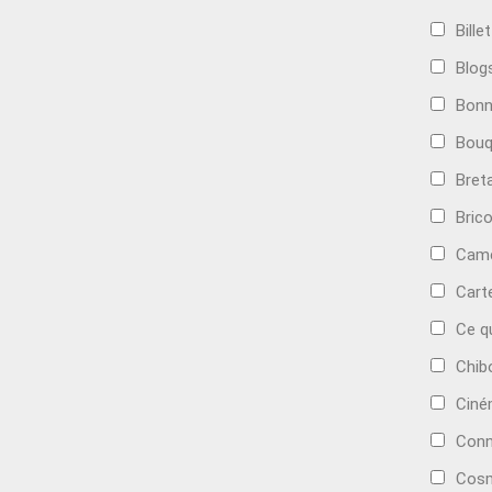
Bille
Blog
Bonn
Bouq
Bret
Bric
Camé
Cart
Ce q
Chib
Cin
Conn
Cosm