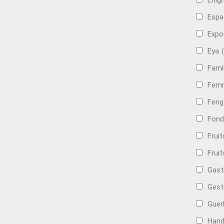
Énig
Espa
Expo
Eya
Famil
Femm
Feng
Fond
Frui
Fruit
Gast
Gest
Guer
Hand