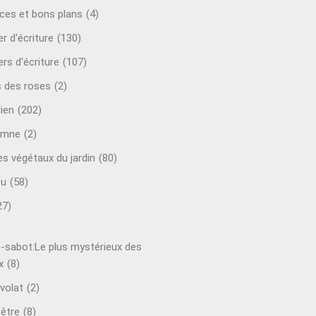
ces et bons plans
(4)
er d'écriture
(130)
ers d'écriture
(107)
s des roses
(2)
lien
(202)
omne
(2)
es végétaux du jardin
(80)
ou
(58)
27)
-sabot:Le plus mystérieux des
x
(8)
volat
(2)
-être
(8)