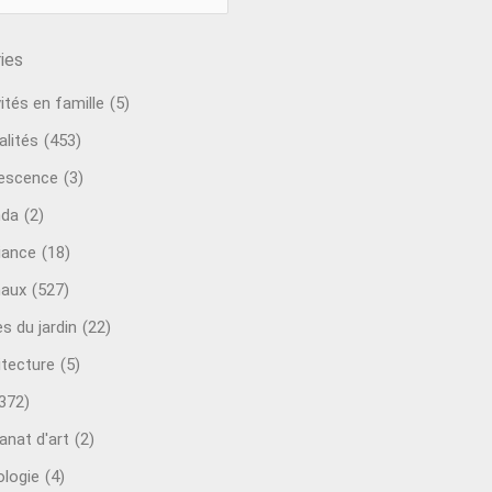
ies
ités en famille
(5)
alités
(453)
escence
(3)
nda
(2)
ance
(18)
aux
(527)
s du jardin
(22)
itecture
(5)
372)
anat d'art
(2)
ologie
(4)