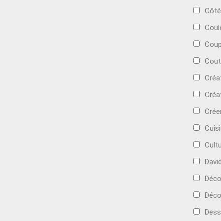
Côté
Coul
Coup
Cout
Créa
Créa
Crée
Cuis
Cult
Davi
Déc
Déco
Dess