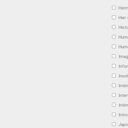
Her
Hier
Histo
Hum
Hum
Imag
Info
Insol
Intér
Inte
Intim
Intr
Japo