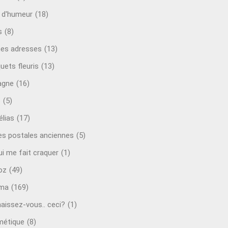
t d'humeur
(18)
s
(8)
es adresses
(13)
uets fleuris
(13)
agne
(16)
o
(5)
lias
(17)
es postales anciennes
(5)
ui me fait craquer
(1)
oz
(49)
éma
(169)
aissez-vous.. ceci?
(1)
étique
(8)