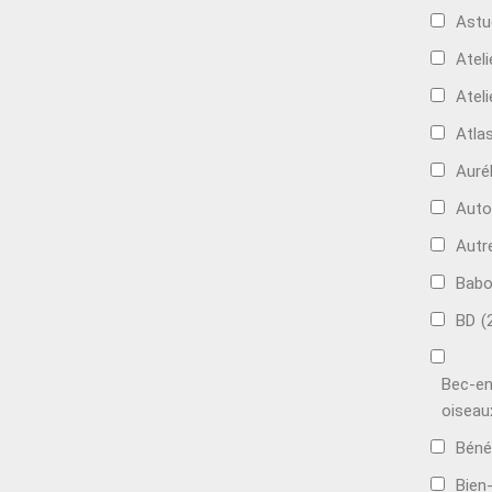
Astu
Ateli
Ateli
Atla
Auré
Aut
Autr
Bab
BD
(
Bec-en
oiseau
Béné
Bien