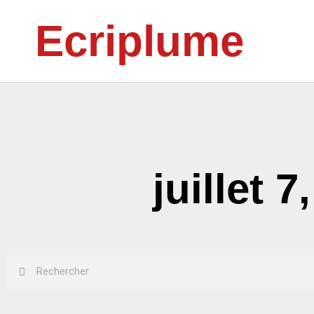
Aller
Ecriplume
au
contenu
juillet 7
Rechercher
Rechercher