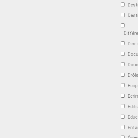
Dest
Dest
Différ
Dior
Docu
Douc
Drôl
Ecri
Ecrir
Edit
Educ
Enfa