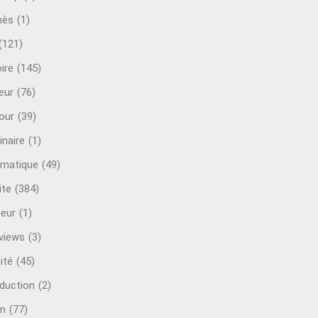
mès
(1)
(121)
ire
(145)
eur
(76)
our
(39)
inaire
(1)
rmatique
(49)
ite
(384)
ieur
(1)
rviews
(3)
ité
(45)
oduction
(2)
n
(77)