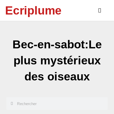
Aller
Ecriplume
au
Main
contenu
Menu
Bec-en-sabot:Le
plus mystérieux
des oiseaux
Rechercher
Rechercher