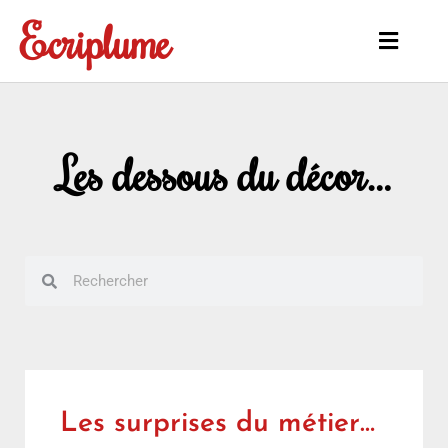
Aller
Ecriplume
au
Main
contenu
Menu
Les dessous du décor…
Rechercher
Rechercher
Les surprises du métier…