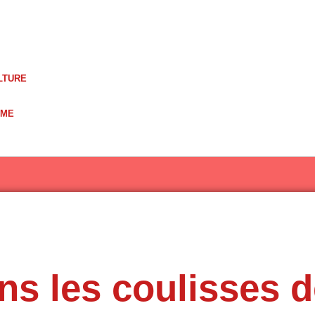
LTURE
UME
s les coulisses d