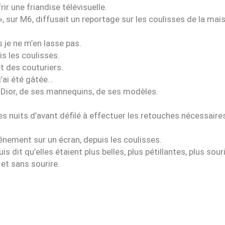
ir une friandise télévisuelle.
», sur M6, diffusait un reportage sur les coulisses de la mai
s je ne m’en lasse pas.
is les coulisses.
et des couturiers.
 j’ai été gâtée…
 Dior, de ses mannequins, de ses modèles.
les nuits d’avant défilé à effectuer les retouches nécessaires
vénement sur un écran, depuis les coulisses.
s dit qu’elles étaient plus belles, plus pétillantes, plus sour
et sans sourire.