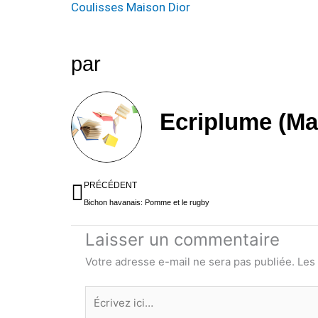
Coulisses Maison Dior
par
Ecriplume (Ma
Précédent
PRÉCÉDENT
Bichon havanais: Pomme et le rugby
Laisser un commentaire
Votre adresse e-mail ne sera pas publiée.
Les
Écrivez
ici…