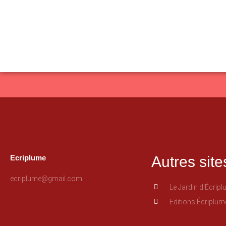
Ecriplume
Autres site
ecriplume@gmail.com
Le Jardin d'Écrip
Editions Écriplum