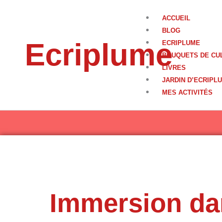
Aller
au
ACCUEIL
contenu
BLOG
Ecriplume
ECRIPLUME
BOUQUETS DE CU
LIVRES
JARDIN D’ECRIPL
MES ACTIVITÉS
Immersion dan