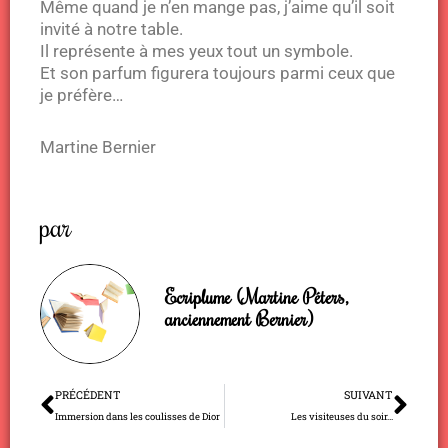
Même quand je n’en mange pas, j’aime qu’il soit
invité à notre table.
Il représente à mes yeux tout un symbole.
Et son parfum figurera toujours parmi ceux que
je préfère…
Martine Bernier
par
Ecriplume (Martine Péters,
anciennement Bernier)
Précédent
Sui
PRÉCÉDENT
SUIVANT
Immersion dans les coulisses de Dior
Les visiteuses du soir…