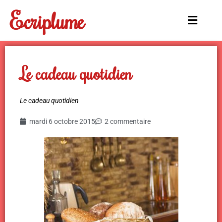
Aller
Ecriplume
au
Main
contenu
Menu
Le cadeau quotidien
Le cadeau quotidien
mardi 6 octobre 2015
2 commentaire