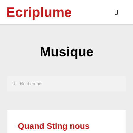
Aller
Ecriplume
au
Main
contenu
Menu
Musique
Rechercher
Rechercher
Page
Page
Page
Page
Quand Sting nous